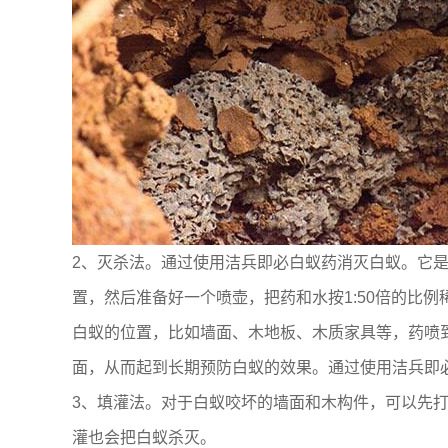
2、灭杀法。通过使用洁兵即必白蚁药消灭白蚁。它
置，然后准备好一个喷壶，把药和水按1:50倍的比
白蚁的位置，比如墙面、木地板、木质家具等，药喷
面，从而起到长期预防白蚁的效果。通过使用洁兵即
3、填灌法。对于白蚁咬坏的墙面和木构件，可以先
灌也会把白蚁杀灭。