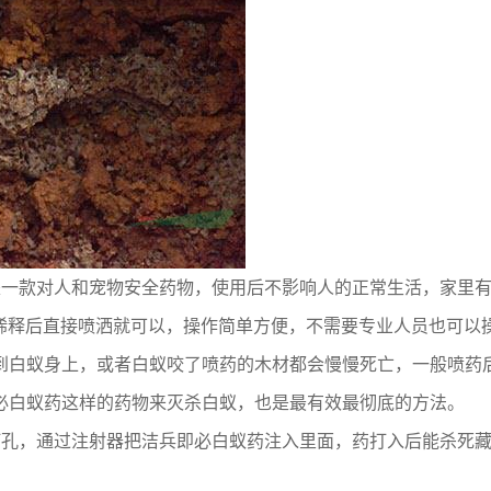
是一款对人和宠物安全药物，使用后不影响人的正常生活，家里
例稀释后直接喷洒就可以，操作简单方便，不需要专业人员也可
到白蚁身上，或者白蚁咬了喷药的木材都会慢慢死亡，一般喷药
必白蚁药这样的药物来灭杀白蚁，也是最有效最彻底的方法。
打孔，通过注射器把洁兵即必白蚁药注入里面，药打入后能杀死