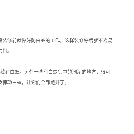
般装修前就做好防白蚁的工作，这样装修好后就不容易
它们。
面藏有白蚁。另外一些有白蚁集中的潮湿的地方，很可
免惊动白蚁，让它们全部跑开了。