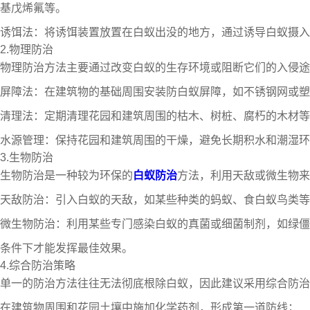
基戊烯氟等。
诱饵法：将诱饵装置放置在白蚁出没的地方，通过诱导白蚁摄入
2.物理防治
物理防治方法主要通过改变白蚁的生存环境或阻断它们的入侵途
屏障法：在建筑物的基础周围安装防白蚁屏障，如不锈钢网或塑
清理法：定期清理花园和建筑周围的枯木、树桩、腐朽的木材等
水源管理：保持花园和建筑周围的干燥，避免长期积水和潮湿环
3.生物防治
生物防治是一种较为环保的
白蚁防治
方法，利用天敌或微生物来
天敌防治：引入白蚁的天敌，如某些种类的蚂蚁、食白蚁鸟类等
微生物防治：利用某些专门感染白蚁的真菌或细菌制剂，如绿僵
条件下才能发挥最佳效果。
4.综合防治策略
单一的防治方法往往无法彻底根除白蚁，因此建议采用综合防治
在建筑物周围和花园土壤中施加化学药剂，形成第一道防线；